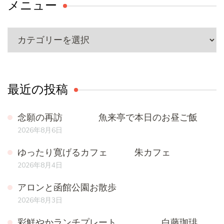
送
メニュー
ジ
ジ
ジ
ジ
り
メ
ニ
ュ
ー
最近の投稿
念願の再訪 魚来亭で本日のお昼ご飯
2026年8月6日
ゆったり寛げるカフェ 朱カフェ
2026年8月4日
アロンと函館公園お散歩
2026年8月3日
彩鮮やかランチプレート 白藤珈琲