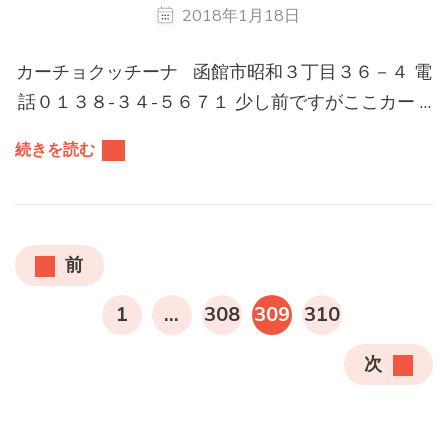
2018年1月18日
カーチョクッチーナ 函館市昭和３丁目３６－４ 電
話０１３８-３４-５６７１ 少し前ですがここカー …
続きを読む
投
前
稿
固
固
固
固
1
…
308
309
310
の
定
定
定
定
ペ
次
ー
ペ
ペ
ペ
ペ
ジ
ー
ー
ー
ー