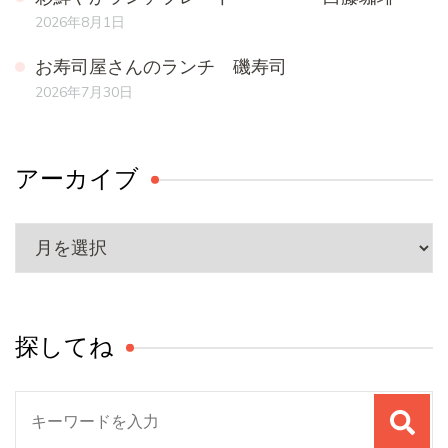
2026年8月1日
お寿司屋さんのランチ 磯寿司
2026年7月30日
アーカイブ
ア
ー
カ
イ
探してね
ブ
検
索