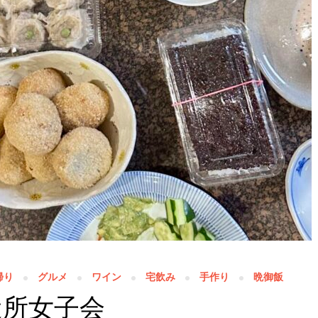
帰り
グルメ
ワイン
宅飲み
手作り
晩御飯
近所女子会