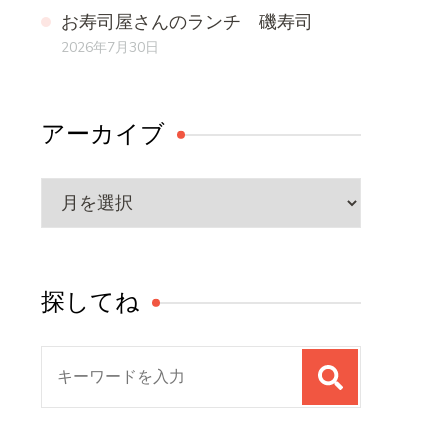
お寿司屋さんのランチ 磯寿司
2026年7月30日
アーカイブ
ア
ー
カ
イ
探してね
ブ
検
索
対