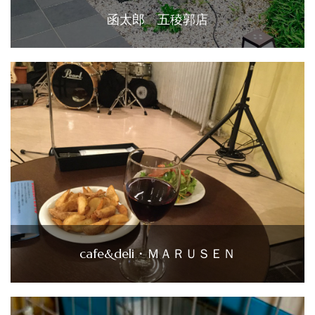
函太郎 五稜郭店
cafe&deli・ＭＡＲＵＳＥＮ