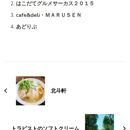
はこだてグルメサーカス２０１５
cafe&deli・ＭＡＲＵＳＥＮ
あどりぶ
投
稿
ナ
北斗軒
ビ
ゲ
ー
シ
トラピストのソフトクリーム