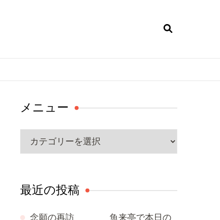
メニュー
メ
ニ
ュ
ー
最近の投稿
念願の再訪 魚来亭で本日の