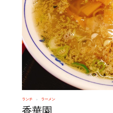
ランチ
ラーメン
香華園