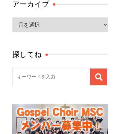
アーカイブ
ア
ー
カ
イ
探してね
ブ
検
索
対
象: