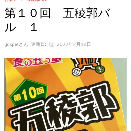
第１０回 五稜郭バ
ル １
更新日:
gospelさん
2022年2月18日