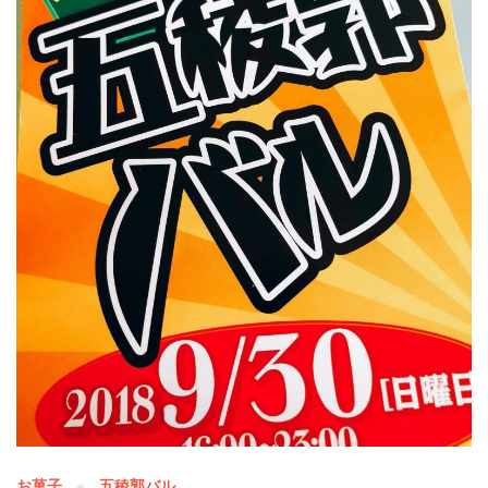
お菓子
五稜郭バル