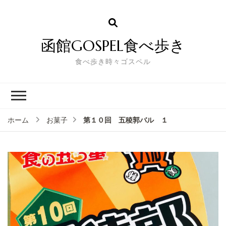
函館GOSPEL食べ歩き
食べ歩き時々ゴスペル
第１０回 五稜郭バル １
ホーム
お菓子