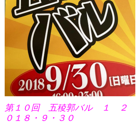
第１０回 五稜郭バル １
２
０１８・９・３０