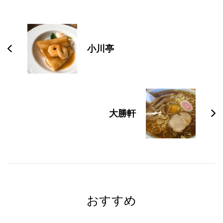
投
稿
ナ
小川亭
ビ
ゲ
ー
シ
大勝軒
ョ
ン
おすすめ