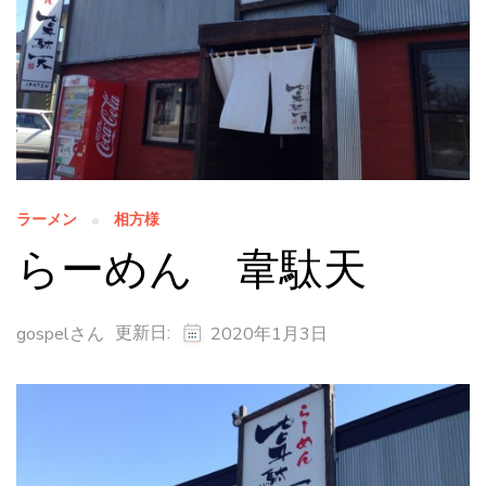
ラーメン
相方様
らーめん 韋駄天
更新日:
gospelさん
2020年1月3日