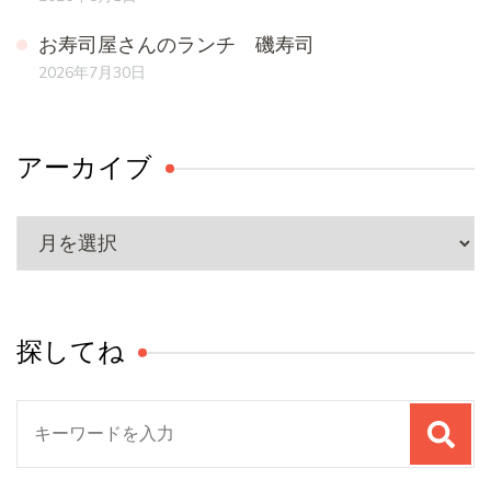
お寿司屋さんのランチ 磯寿司
2026年7月30日
アーカイブ
ア
ー
カ
イ
探してね
ブ
検
索
対