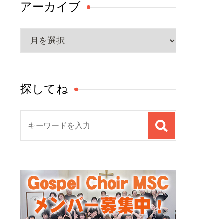
アーカイブ
ア
ー
カ
イ
探してね
ブ
検
索
対
象: