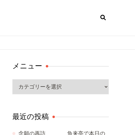
メニュー
メ
ニ
ュ
ー
最近の投稿
念願の再訪 魚来亭で本日の