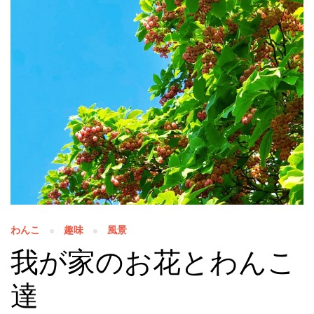
わんこ
趣味
風景
我が家のお花とわんこ
達