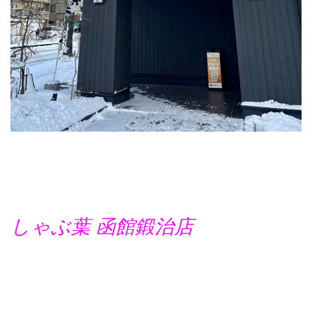
しゃぶ葉 函館鍛治店