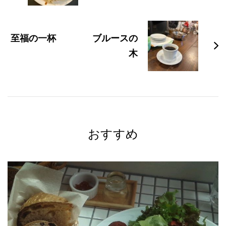
ゲ
ー
シ
至福の一杯 ブルースの
ョ
木
ン
おすすめ