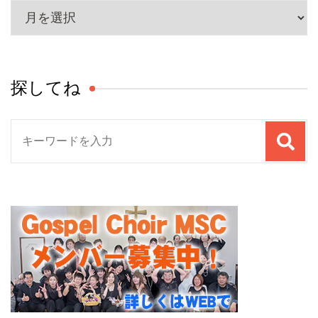
ア
ー
カ
イ
探してね
ブ
検
索
対
象: