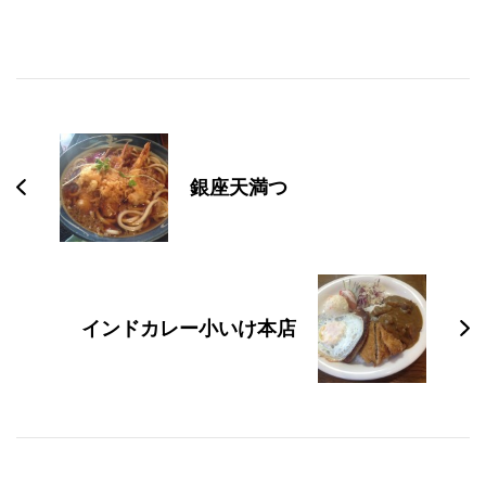
投
稿
ナ
銀座天満つ
ビ
ゲ
ー
シ
インドカレー小いけ本店
ョ
ン