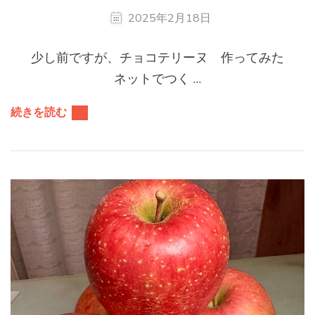
2025年2月18日
少し前ですが、チョコテリーヌ 作ってみた
ネットでつく …
続きを読む