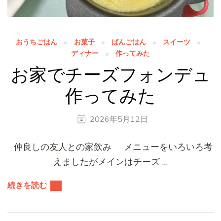
おうちごはん
お菓子
ばんごはん
スイーツ
ディナー
作ってみた
お家でチーズフォンデュ
作ってみた
2026年5月12日
仲良しの友人との家飲み メニューをいろいろ考
えましたがメインはチーズ …
続きを読む