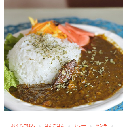
おうちごはん
ばんごはん
カレー
ランチ