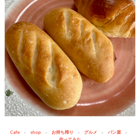
Cafe
shop
お持ち帰り
グルメ
パン屋
作ってみた