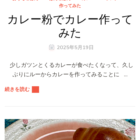
作ってみた
カレー粉でカレー作って
みた
2025年5月19日
少しガツンとくるカレーが食べたくなって、久し
ぶりにルーからカレーを作ってみることに …
続きを読む