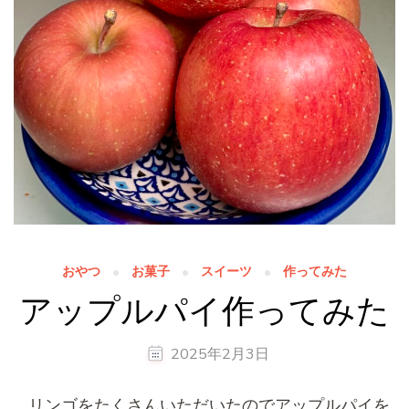
おやつ
お菓子
スイーツ
作ってみた
アップルパイ作ってみた
2025年2月3日
リンゴをたくさんいただいたのでアップルパイを