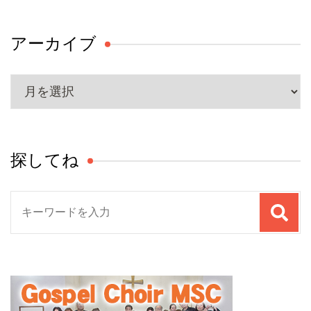
アーカイブ
ア
ー
カ
イ
探してね
ブ
検
索
対
象: