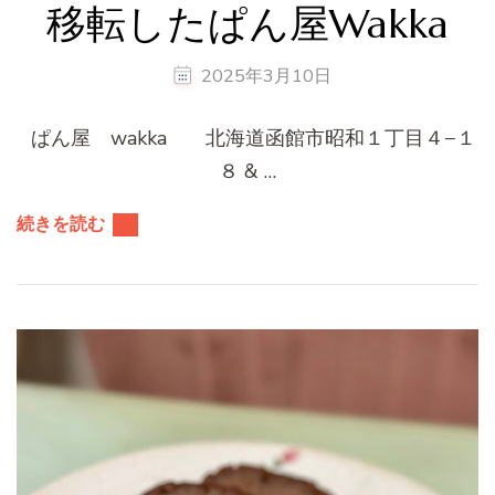
移転したぱん屋Wakka
2025年3月10日
ぱん屋 wakka 北海道函館市昭和１丁目４−１
８ & …
続きを読む