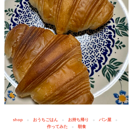
shop
おうちごはん
お持ち帰り
パン屋
作ってみた
朝食