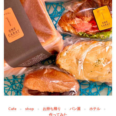
Cafe
shop
お持ち帰り
パン屋
ホテル
作ってみた