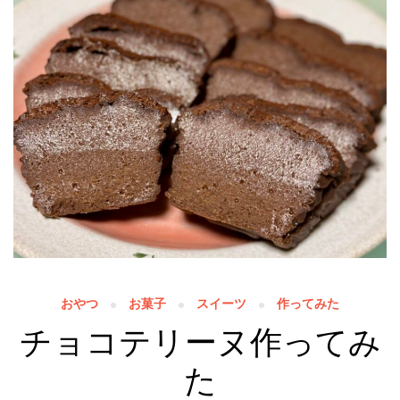
おやつ
お菓子
スイーツ
作ってみた
チョコテリーヌ作ってみ
た