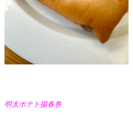
明太ポテト揚春巻